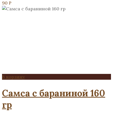
90
Р
В корзину
Самса с бараниной 160
гр