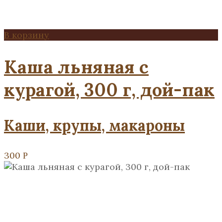
В корзину
Каша льняная с
курагой, 300 г, дой-пак
Каши, крупы, макароны
300
Р