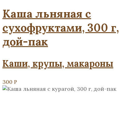
Каша льняная с
сухофруктами, 300 г,
дой-пак
Каши, крупы, макароны
300
Р